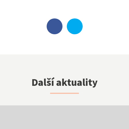
Kariéra
_
Objednávka stravy
Virtuální prohlídka
Další aktuality