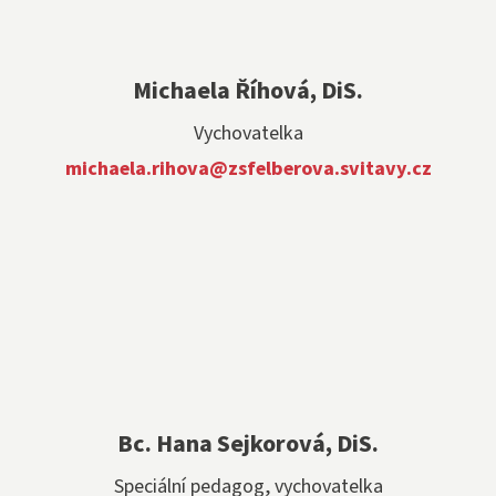
Michaela Říhová, DiS.
Vychovatelka
michaela.rihova@zsfelberova.svitavy.cz
Bc. Hana Sejkorová, DiS.
Speciální pedagog, vychovatelka