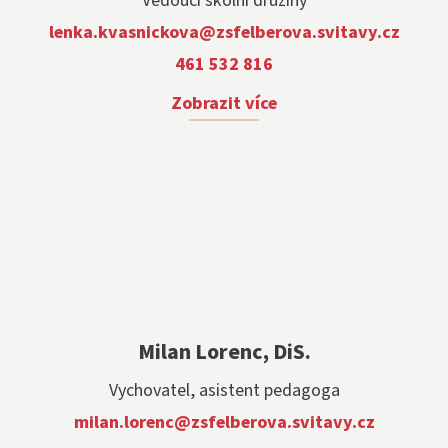
Vedoucí školní družiny
lenka.kvasnickova@zsfelberova.svitavy.cz
461 532 816
Zobrazit více
Milan Lorenc, DiS.
Vychovatel, asistent pedagoga
milan.lorenc@zsfelberova.svitavy.cz