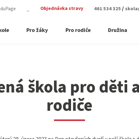
/
Objednávka stravy
EduPage
_
461 534 325
skola
kole
Pro žáky
Pro rodiče
Družina
Škola
ná škola pro děti a
Úřední deska
Škola v médiích
rodiče
Organizace školního roku
Školní časopis
Povinná dokumentace školy
Zájmové kroužky
Ostatní dokumenty školy
Školní sportovní klub
Školská rada
Spolupracujeme