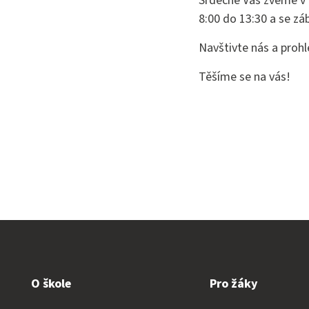
Srdečně Vás zveme v 
8:00 do 13:30 a se z
Navštivte nás a proh
Těšíme se na vás!
O škole
Pro žáky