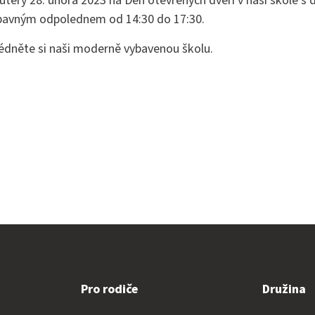
úterý 28. února 2023 na Den otevřených dveří v naší škole s
Projekty
Edupage pro zaměstnan
ábavným odpolednem od 14:30 do 17:30.
Školní poradenské pracoviště
Kariéra
lédněte si naši moderně vybavenou školu.
Pro rodiče
Družina