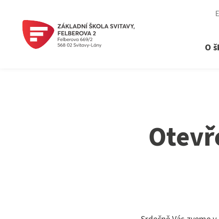
O š
›
Otevřená škola
Proč zapsat dítě právě k nám ›
Otevře
30. výročí otevření školy ›